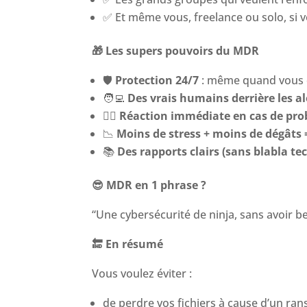
✅
Et même vous, freelance ou solo, si 
🎁
Les supers pouvoirs du MDR
🛡️
Protection 24/7
: même quand vous 
🧑
Des vrais humains derrière les al
🏃
Réaction immédiate en cas de pr
📉
Moins de stress + moins de dégâts 
📚
Des rapports clairs (sans blabla t
😎
MDR en 1 phrase ?
“Une cybersécurité de ninja, sans avoir 
🔚
En résumé
Vous voulez éviter :
de perdre vos fichiers à cause d’un r