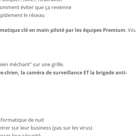
t comment éviter que ça revienne
apidement le réseau
ormatique clé en main piloté par les équipes Premium
. Vo
ien méchant” sur une grille.
-chien, la caméra de surveillance ET la brigade anti-
nformatique de nuit
rer sur leur business (pas sur les virus)
rcer leur sécurité