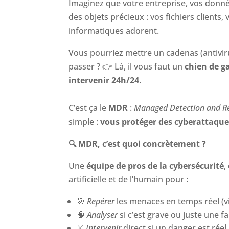
Imaginez que votre entreprise, vos donn
des objets précieux : vos fichiers clients,
informatiques adorent.
Vous pourriez mettre un cadenas (antiviru
passer ?
👉
Là, il vous faut un
chien de g
intervenir 24h/24
.
C’est ça le
MDR
:
Managed Detection and R
simple :
vous protéger des cyberattaques
🔍
MDR, c’est quoi concrètement ?
Une
équipe de pros de la cybersécurité
,
artificielle et de l’humain pour :
🎯
Repérer
les menaces en temps réel (
🧠
Analyser
si c’est grave ou juste une f
⚔
Intervenir
direct si un danger est réel 