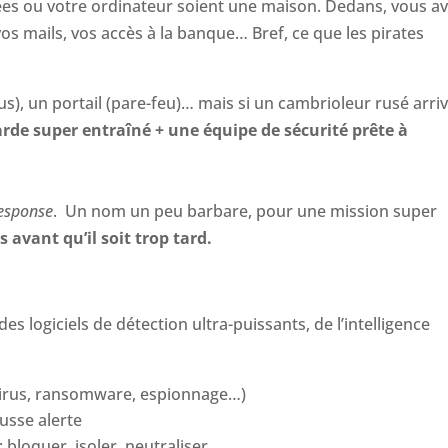
ées ou votre ordinateur soient une maison. Dedans, vous a
 vos mails, vos accès à la banque… Bref, ce que les pirates
s), un portail (pare-feu)… mais si un cambrioleur rusé arriv
arde super entraîné + une équipe de sécurité prête à
esponse
.
Un nom un peu barbare, pour une mission super
 avant qu’il soit trop tard.
 des logiciels de détection ultra-puissants, de l’intelligence
virus, ransomware, espionnage…)
ausse alerte
: bloquer, isoler, neutraliser