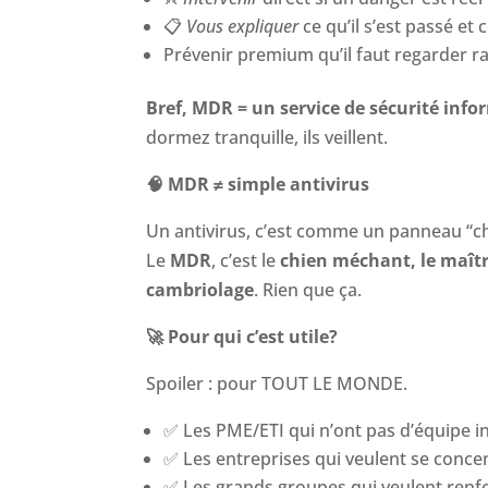
📋
Vous expliquer
ce qu’il s’est passé e
Prévenir premium qu’il faut regarder r
Bref, MDR = un service de sécurité inf
dormez tranquille, ils veillent.
🧠
MDR ≠ simple antivirus
Un antivirus, c’est comme un panneau “ch
Le
MDR
, c’est le
chien méchant, le maître
cambriolage
. Rien que ça.
🚀 Pour qui c’est utile?
Spoiler : pour TOUT LE MONDE.
✅
Les PME/ETI qui n’ont pas d’équipe i
✅
Les entreprises qui veulent se concent
✅
Les grands groupes qui veulent renfo